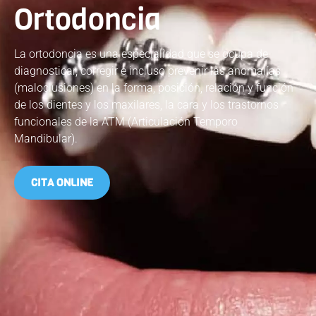
Ortodoncia
La ortodoncia es una especialidad que se ocupa de
diagnosticar, corregir e incluso prevenir las anomalías
(maloclusiones) en la forma, posición, relación y función
de los dientes y los maxilares, la cara y los trastornos
funcionales de la ATM (Articulación Temporo
Mandibular).
CITA ONLINE