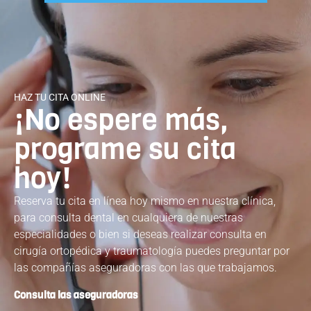
HAZ TU CITA ONLINE
¡No espere más,
programe su cita
hoy!
Reserva tu cita en línea hoy mismo en nuestra clínica,
para consulta dental en cualquiera de nuestras
especialidades o bien si deseas realizar consulta en
cirugía ortopédica y traumatología puedes preguntar por
las compañías aseguradoras con las que trabajamos.
Consulta las aseguradoras