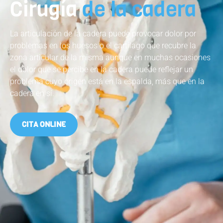
Cirugía
de la cadera
La articulación de la cadera puede provocar dolor por
problemas en los huesos o el cartílago que recubre la
zona articular de la misma aunque en muchas ocasiones
el dolor que se percibe en la cadera puede reflejar un
problema cuyo origen está en la espalda, más que en la
cadera en sí.
CITA ONLINE