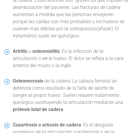
la cadera. Estas lesiones son graves ya que impiden la
deambulación del paciente. Las fracturas de cadera
aumentan a medida que las personas envejecen
porque las caídas son más probables y los huesos se
vuelven más débiles por la osteoporosis(añadir). El
tratamiento suele ser quirúrgico.
Artritis
u
osteomielitis
: Es la infección de la
articulación o
en
el hueso. El dolor se refleja a la cara
anterior del muslo o la ingle.
Osteonecrosis
de la cadera: La cabeza femoral se
deteriora como resultado de la falta de aporte de
sangre al propio hueso. Suelen requerir tratamiento
quirúrgico sustituyendo la articulación mediante una
prótesis total de cadera
.
Coxartrosis o artrosis de cadera
: Es el desgaste
progresivo de la articulación coxofemoral o de la