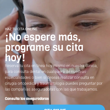
Ortognática
e
Administración.
y Ortodoncia
Implantología
Atención al
Invisible.
Dental
paciente
HAZ TU CITA ONLINE
¡No espere más,
programe su cita
hoy!
Reserva tu cita en línea hoy mismo en nuestra clínica,
para consulta dental en cualquiera de nuestras
especialidades o bien si deseas realizar consulta en
cirugía ortopédica y traumatología puedes preguntar por
las compañías aseguradoras con las que trabajamos.
Consulta las aseguradoras